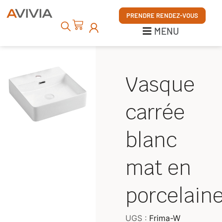
MENU
PRENDRE RENDEZ-VOUS
MENU
Vasque
carrée
blanc
mat en
porcelain
UGS :
Frima-W