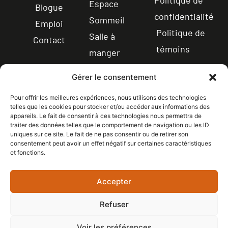
Politique de
Espace
Blogue
confidentialité
Sommeil
Emploi
Politique de
Salle à
Contact
témoins
manger
Électroménagers
Gérer le consentement
Éviers
Pour offrir les meilleures expériences, nous utilisons des technologies
Robinetterie
telles que les cookies pour stocker et/ou accéder aux informations des
appareils. Le fait de consentir à ces technologies nous permettra de
traiter des données telles que le comportement de navigation ou les ID
uniques sur ce site. Le fait de ne pas consentir ou de retirer son
CONTACT
consentement peut avoir un effet négatif sur certaines caractéristiques
LICENCE RBQ : 5608-
1 844-365-7821
et fonctions.
0336-01
Points de services
SUIVEZ-NOUS
Accepter
Refuser
Voir les préférences