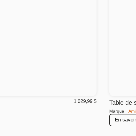
1 029,99
$
Table de 
Marque :
Ami
En savoir