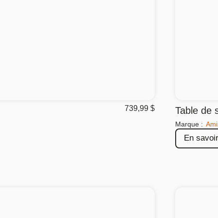
739,99
$
Table de 
Marque :
Ami
En savoir