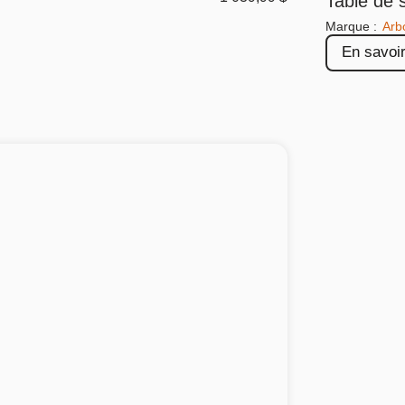
Table de 
Marque :
Arbo
En savoir