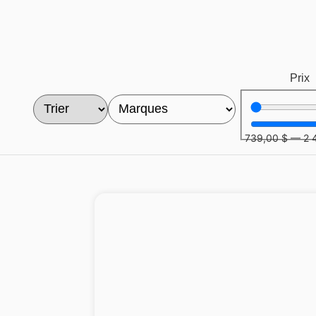
Prix
739,00
$
—
2 