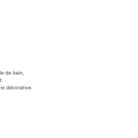
le de bain,
t.
ie décorative.