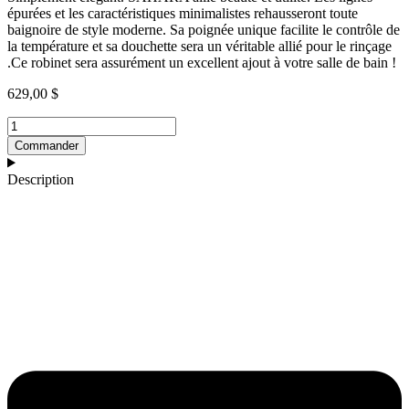
épurées et les caractéristiques minimalistes rehausseront toute
baignoire de style moderne. Sa poignée unique facilite le contrôle de
la température et sa douchette sera un véritable allié pour le rinçage
.Ce robinet sera assurément un excellent ajout à votre salle de bain !
629,00
$
quantité
de
Commander
Robinet
murale
Description
arrondi
noir
mat