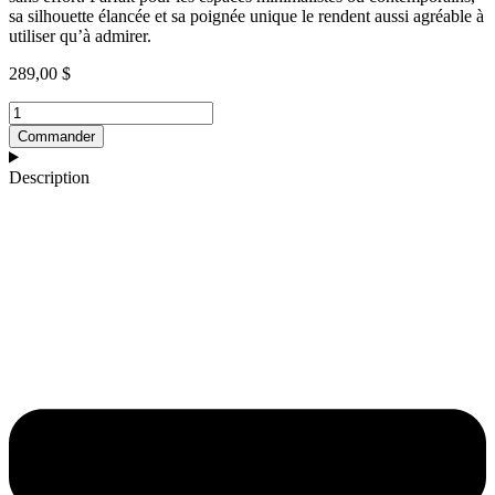
sa silhouette élancée et sa poignée unique le rendent aussi agréable à
utiliser qu’à admirer.
289,00
$
quantité
de
Commander
Robinet
de
Description
lavabo
mural
or
brossé