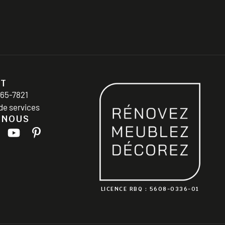
CT
365-7821
de services
-NOUS
LICENCE RBQ : 5608-0336-01