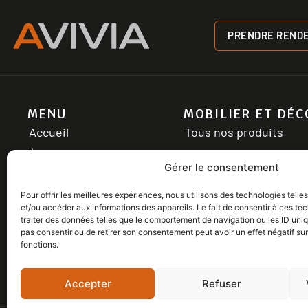
PRENDRE REND
MENU
MOBILIER ET DÉC
Accueil
Tous nos produits
À propos
Salon
Gérer le consentement
Armoires
Espace Sommeil
Pour offrir les meilleures expériences, nous utilisons des technologies tell
Réalisations
Salle à manger
et/ou accéder aux informations des appareils. Le fait de consentir à ces t
Blogue
Électroménagers
traiter des données telles que le comportement de navigation ou les ID uniqu
pas consentir ou de retirer son consentement peut avoir un effet négatif sur
Emploi
Éviers
fonctions.
Contact
Robinetterie
Accepter
Refuser