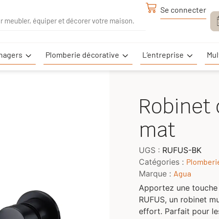
Plomberie
Se connecter
Multi-
troménagers
L’entreprise
décorative
logemen
nagers
Plomberie décorative
L’entreprise
Mul
Robinet 
mat
UGS :
RUFUS-BK
Catégories :
Plomberi
Marque :
Agua
Apportez une touche 
RUFUS, un robinet mur
effort. Parfait pour 