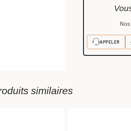
Vous
Nos 
APPELER
roduits similaires