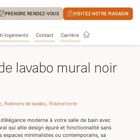
Contact
Carrière
PRENDRE RENDEZ-
ts
PRENDRE RENDEZ-VOUS
VISITEZ NOTRE MAGASIN
VOUS
ti-logements
Contact
Carrière
de lavabo mural noir
e
,
Robinets de lavabo
,
Robinetterie
d’élégance moderne à votre salle de bain avec
al qui allie design épuré et fonctionnalité sans
les espaces minimalistes ou contemporains, sa