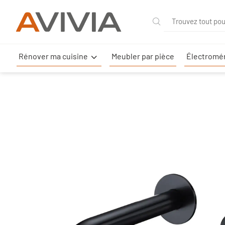
Rénover ma
Meubler par
Élec
cuisine
pièce
Rénover ma cuisine
Meubler par pièce
Électromé