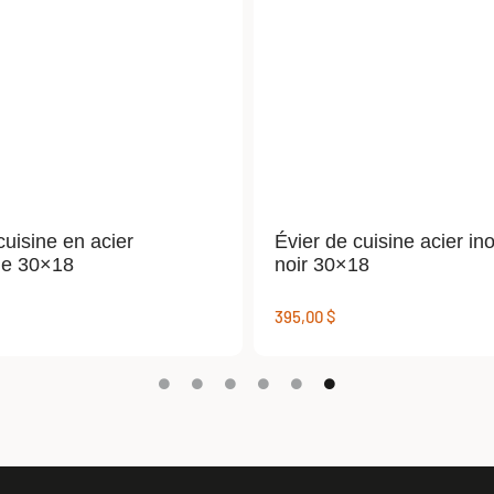
cuisine en acier
Évier de cuisine acier in
le 30×18
noir 30×18
395,00
$