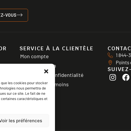
EZ-VOUS
OR
SERVICE À LA CLIENTÈLE
CONTA
1 844-
Mon compte
Points 
Documentation
SUIVEZ
Politique de confidentialité
es que les cookies pour stocker
Politique de témoins
echnologies nous permettra de
es sur ce site. Le fait de ne
 certaines caractéristiques et
Voir les préférences