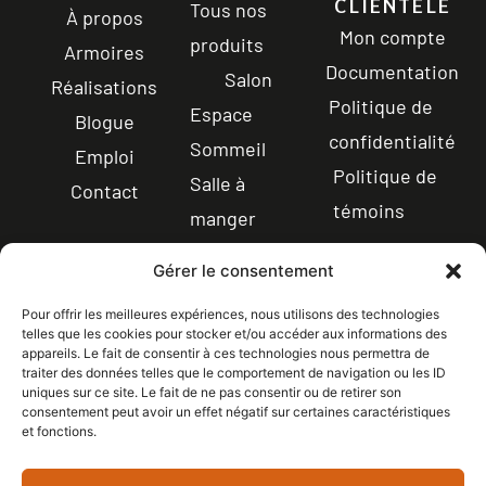
CLIENTÈLE
Tous nos
À propos
Mon compte
produits
Armoires
Documentation
Salon
Réalisations
Politique de
Espace
Blogue
confidentialité
Sommeil
Emploi
Politique de
Salle à
Contact
témoins
manger
Électroménagers
Gérer le consentement
Éviers
Pour offrir les meilleures expériences, nous utilisons des technologies
Robinetterie
telles que les cookies pour stocker et/ou accéder aux informations des
appareils. Le fait de consentir à ces technologies nous permettra de
traiter des données telles que le comportement de navigation ou les ID
uniques sur ce site. Le fait de ne pas consentir ou de retirer son
CONTACT
consentement peut avoir un effet négatif sur certaines caractéristiques
LICENCE RBQ : 5608-
1 844-365-7821
et fonctions.
0336-01
Points de services
SUIVEZ-NOUS