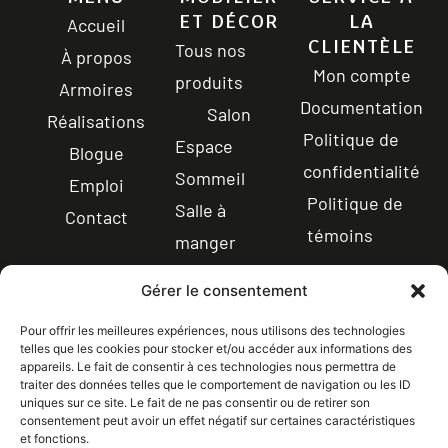
ET DÉCOR
LA
Accueil
CLIENTÈLE
Tous nos
À propos
Mon compte
produits
Armoires
Documentation
Salon
Réalisations
Politique de
Espace
Blogue
confidentialité
Sommeil
Emploi
Politique de
Salle à
Contact
témoins
manger
Électroménagers
Gérer le consentement
Éviers
Pour offrir les meilleures expériences, nous utilisons des technologies
Robinetterie
telles que les cookies pour stocker et/ou accéder aux informations des
appareils. Le fait de consentir à ces technologies nous permettra de
traiter des données telles que le comportement de navigation ou les ID
uniques sur ce site. Le fait de ne pas consentir ou de retirer son
CONTACT
consentement peut avoir un effet négatif sur certaines caractéristiques
LICENCE RBQ : 5608-
1 844-365-7821
et fonctions.
0336-01