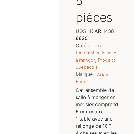
5
pièces
UGS :
K-AR-1438-
6630
Catégories :
Ensembles de salle
à manger
,
Produits
Québécois
Marque :
Arboit
Poitras
Cet ensemble de
salle à manger en
merisier comprend
5 morceaux.
1 table avec une
rallonge de 16 ”
4 chaises avec les